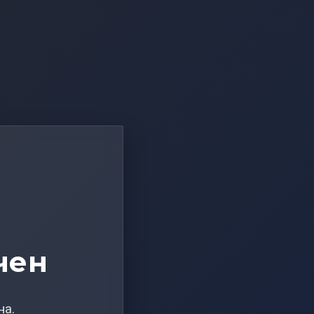
чен
на.