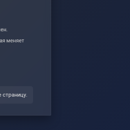
чен.
рая меняет
 страницу.